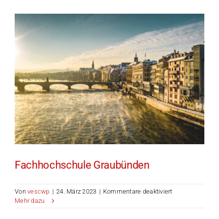
Fachhochschule Graubünden
für
Von
vescwp
|
24. März 2023
|
Kommentare deaktiviert
Fachhochschul
Mehr dazu
Graubünden