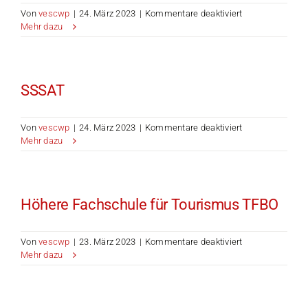
für
Von
vescwp
|
24. März 2023
|
Kommentare deaktiviert
Hochschule
Mehr dazu
Luzern
SSSAT
für
Von
vescwp
|
24. März 2023
|
Kommentare deaktiviert
SSSAT
Mehr dazu
Höhere Fachschule für Tourismus TFBO
für
Von
vescwp
|
23. März 2023
|
Kommentare deaktiviert
Höhere
Mehr dazu
Fachschule
für
Tourismus
TFBO