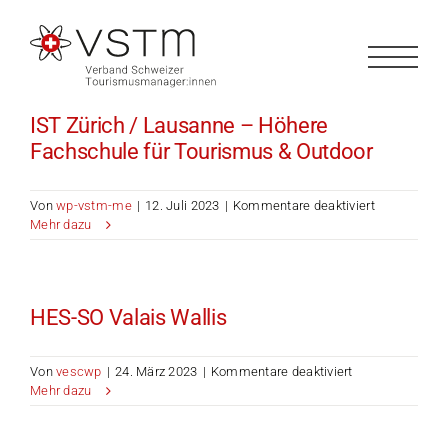
Zum
Inhalt
springen
IST Zürich / Lausanne – Höhere
Fachschule für Tourismus & Outdoor
für
Von
wp-vstm-me
|
12. Juli 2023
|
Kommentare deaktiviert
IST
Mehr dazu
Zürich
/
Lausanne
–
HES-SO Valais Wallis
Höhere
Fachschule
für
für
Von
vescwp
|
24. März 2023
|
Kommentare deaktiviert
Tourismus
HES-
Mehr dazu
&
SO
Outdoor
Valais
Wallis