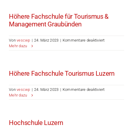
Höhere Fachschule für Tourismus &
Management Graubünden
für
Von
vescwp
|
24. März 2023
|
Kommentare deaktiviert
Höhere
Mehr dazu
Fachschule
für
Tourismus
&
Höhere Fachschule Tourismus Luzern
Management
Graubünden
für
Von
vescwp
|
24. März 2023
|
Kommentare deaktiviert
Höhere
Mehr dazu
Fachschule
Tourismus
Luzern
Hochschule Luzern