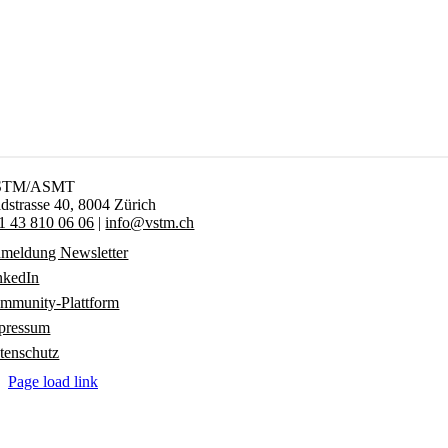
STM/ASMT
ldstrasse 40,
8004 Zürich
1 43 810 06 06
|
info@vstm.ch
meldung Newsletter
nkedIn
mmunity-Plattform
pressum
tenschutz
Page load link