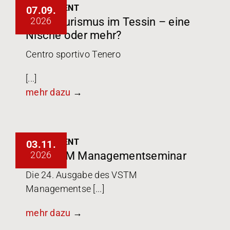
VSTM-EVENT
07.09.
2026
Sporttourismus im Tessin – eine
Nische oder mehr?
Centro sportivo Tenero
[...]
mehr dazu
VSTM-EVENT
03.11.
2026
24. VSTM Managementseminar
Die 24. Ausgabe des VSTM
Managementse [...]
mehr dazu