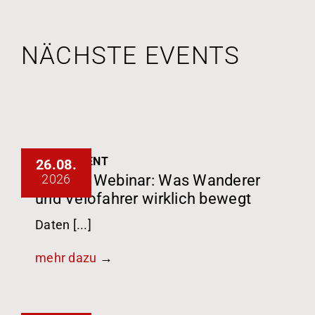
NÄCHSTE EVENTS
VSTM-EVENT
26.08.
2026
komoot Webinar: Was Wanderer
und Velofahrer wirklich bewegt
Daten [...]
mehr dazu