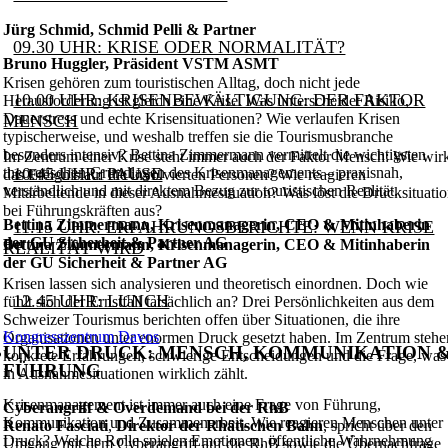
Jürg Schmid, Schmid Pelli & Partner
09.30 UHR: KRISE ODER NORMALITÄT?
Bruno Huggler, Präsident VSTM ASMT
Krisen gehören zum touristischen Alltag, doch nicht jede
10.00 UHR: KRISENBEWÄLTIGUNG: DER FAKTOR
Herausforderung ist gleich eine Krise. Was unterscheidet Risiko,
Dauerstress und echte Krisensituationen? Wie verlaufen Krisen
MENSCH
typischerweise, und weshalb treffen sie die Tourismusbranche
besonders intensiv? Bettina Zimmermann vermittelt die wichtigsten
Im Zentrum einer Krise steht immer auch der Faktor Mensch: Wie wir
theoretischen Grundlagen des Krisenmanagements – praxisnah,
10.45 UHR: PAUSE
das Ereignis auf die involvierten Personen? Wie reagieren
verständlich und mit direktem Bezug zur touristischen Realität.
Mitarbeitende in dieser Ausnahmesituation? Was löst die Drucksituati
bei Führungskräften aus?
Bettina Zimmermann, Krisenmanagerin, CEO & Mitinhaberin
11.15 UHR: ERFAHRUNGSBERICHTE: WENN KRISE
der GU Sicherheit & Partner AG
Bettina Zimmermann, Krisenmanagerin, CEO & Mitinhaberin
REALITÄT WIRD
der GU Sicherheit & Partner AG
Krisen lassen sich analysieren und theoretisch einordnen. Doch wie
12.45 UHR: LUNCH
fühlt sich der Ernstfall tatsächlich an? Drei Persönlichkeiten aus dem
Schweizer Tourismus berichten offen über Situationen, die ihre
Kongresszentrum Davos
Organisationen unter enormen Druck gesetzt haben. Im Zentrum stehe
UNTER DRUCK: MENSCH, KOMMUNIKATION 
konkrete Erfahrungen, schwierige Entscheidungen und die Frage, was
FÜHRUNG
in Ausnahmesituationen wirklich zählt.
Krisenmanagement ist immer auch eine Frage von Führung,
Cyberangriff & Overdemand bei der RhB
Kommunikation und Zusammenarbeit. Wie reagieren Menschen unter
Renato Fasciati
,
Direktor der Rhätischen Bahn
, spricht über den
Druck? Welche Rolle spielen Emotionen, öffentliche Wahrnehmung
Umgang mit dem Cyberangriff auf die RhB sowie die Übernachfrage