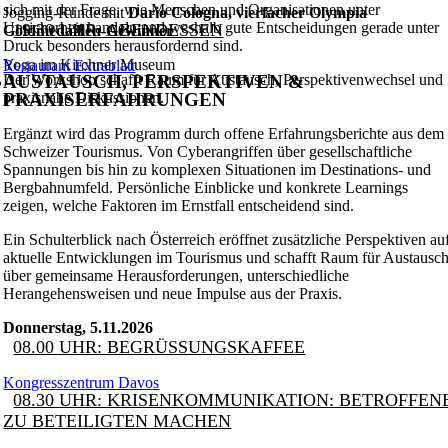
sich mit der Frage, wie Menschen und Organisationen unter
Jogging-Runde mit
Dario Cologna, vierfacher Olympia
Unsicherheit handeln und weshalb gute Entscheidungen gerade unter
19.30 UHR: ABENDESSEN
Goldmedaillen-Gewinner
Druck besonders herausfordernd sind.
Yoga im Kirchner Museum
Restaurant Extrablatt
Der Workshop schafft Raum für Austausch, Perspektivenwechsel und
AUSTAUSCH, PERSPEKTIVEN &
praxisnahe Diskussionen.
PRAXISERFAHRUNGEN
Ergänzt wird das Programm durch offene Erfahrungsberichte aus dem
Schweizer Tourismus. Von Cyberangriffen über gesellschaftliche
Spannungen bis hin zu komplexen Situationen im Destinations- und
Bergbahnumfeld. Persönliche Einblicke und konkrete Learnings
zeigen, welche Faktoren im Ernstfall entscheidend sind.
Ein Schulterblick nach Österreich eröffnet zusätzliche Perspektiven au
aktuelle Entwicklungen im Tourismus und schafft Raum für Austausc
über gemeinsame Herausforderungen, unterschiedliche
Herangehensweisen und neue Impulse aus der Praxis.
Donnerstag, 5.11.2026
08.00 UHR: BEGRÜSSUNGSKAFFEE
Kongresszentrum Davos
08.30 UHR: KRISENKOMMUNIKATION: BETROFFEN
ZU BETEILIGTEN MACHEN