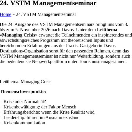
24. VSTM Managementseminar
3. bis 5. November 2026 | Davos I Leitthema: Managing Crisis
Home
»
24. VSTM Managementseminar
Die 24. Ausgabe des VSTM Managementseminars bringt uns vom 3.
bis zum 5. November 2026 nach Davos. Unter dem
Leitthema
«Managing Crisis»
erwartet die Teilnehmenden ein inspirierendes un
abwechslungsreiches Programm mit theoretischen Inputs und
bereichernden Erfahrungen aus der Praxis. Gastgeberin Davos
Destinations-Organisation sorgt für den passenden Rahmen, denn das
VSTM Managementseminar ist nicht nur Weiterbildung, sondern auch
die bedeutendste Netzwerkplattform unter Tourismusmanager:innen.
Leitthema: Managing Crisis
Themenschwerpunkte:
Krise oder Normalität?
Krisenbewältigung: der Faktor Mensch
Erfahrungsberichte: wenn die Krise Realität wird
Leadership: führen im Ausnahmezustand
Krisenkommunikation