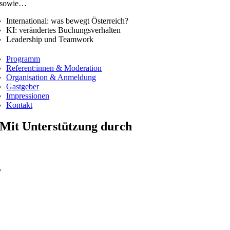
sowie…
International: was bewegt Österreich?
KI: verändertes Buchungsverhalten
Leadership und Teamwork
Programm
Referent:innen & Moderation
Organisation & Anmeldung
Gastgeber
Impressionen
Kontakt
Mit Unterstützung durch