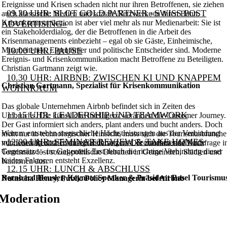
Ereignisse und Krisen schaden nicht nur ihren Betroffenen, sie ziehen
09.30 UHR: SLOT GOLD PARTNER «SWISS POST
auch klassische Medien und soziale Netzwerke in ihren Bann.
Krisenkommunikation ist aber viel mehr als nur Medienarbeit: Sie ist
ADVERTISING»
ein Stakeholderdialog, der die Betroffenen in die Arbeit des
Krisenmanagements einbezieht – egal ob sie Gäste, Einheimische,
Mitarbeitende, Eigentümer und politische Entscheider sind. Moderne
10.00 UHR: PAUSE
Ereignis- und Krisenkommunikation macht Betroffene zu Beteiligten.
Christian Gartmann zeigt wie.
10.30 UHR: AIRBNB: ZWISCHEN KI UND KNAPPEM
Christian Gartmann, Spezialist für Krisenkommunikation
WOHNRAUM
Das globale Unternehmen Airbnb befindet sich in Zeiten des
11.15 UHR: LEADERSHIP UND TEAMWORK
Umbruchs. Die künstliche Intelligenz verändert die Customer Journey.
Der Gast informiert sich anders, plant anders und bucht anders. Doch
Warum entstehen menschliche Höchstleistungen aus der Verbindung
nicht nur in technologischer Hinsicht, muss sich die Tourismusbranche
12.00 UHR: SEMINAR REVIEW & TAKE HOMES
von Leading und Teaming? Führung und Teamarbeit sind keine
mit neuen Realitäten auseinandersetzen. Die zunehmende Nachfrage 
Gegensätze – im Gegenteil: Erst durch die richtige Verbindung dieser
Tourismus löst sozial-politische Debatten in Gemeinden, Städten und
beiden Faktoren entsteht Exzellenz.
Kantonen aus.
12.15 UHR: LUNCH & ABSCHLUSS
Bernhard Heusler, Keynote Speaker & Präsident Basel Tourismu
Natascha Henry, Public Policy Managerin bei Airbnb
Moderation