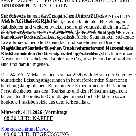
PAKET SCHWEIZ – EU UND DER IMPACT AUF UNSEREN
19.15 UHR: ABENDESSEN
TOURISMUS
Die Schweiz hat mit der Europäischen Union (EU) ein
SPONSORED BY DAVOS DESTINATIONS-ORGANISATION
MANAGING CRISIS
Abkommenspaket ausgehandelt, das die bilateralen Beziehungen
stabilisieren und weiterentwickeln soll und voraussichtlich im 2027
Die Herausforderungen für touristische Organisationen werden
darüber abgestimmt werden sollte. Wo gibt es Berührungspunkte zum
komplexer: Digitale Risiken, gesellschaftliche Spannungen, steigende
Tourismus? Was ist die Haltung dazu?
Erwartungen, mediale Dynamiken und zunehmender Druck auf
Destinationen verlangen nach neuen Kompetenzen im Umgang mit
Magdalena Martullo-Blocher, Unternehmerin und Nationalrätin
Unsicherheit und Veränderung. Krisen gehören längst nicht mehr zur
Kt. Graubünden
, im Gespräch mit Jürg Schmid
Ausnahme. Entscheidend ist hier, wie Organisationen darauf vorbereit
sind und damit umgehen.
Das 24. VSTM Managementseminar 2026 widmet sich der Frage, wie
touristische Leistungsträger:innen in herausfordernden Situationen
handlungsfähig bleiben. Renommierte Expert:innen und erfahrene
Persönlichkeiten aus dem Tourismus und dem Krisenmanagement
beleuchten theoretische Grundlagen, menschliche Faktoren sowie
konkrete Praxisbeispiele aus dem Krisenalltag.
Mittwoch, 4.11.2026 (Vormittag)
08.30 UHR: KAFFEE
Kongresszentrum Davos
09.00 UHR: BEGRÜSSUNG