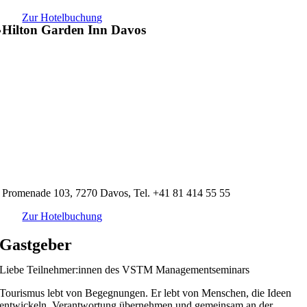
Zur Hotelbuchung
Hilton Garden Inn Davos
Promenade 103, 7270 Davos, Tel. +41 81 414 55 55
Zur Hotelbuchung
Gastgeber
Liebe Teilnehmer:innen des VSTM Managementseminars
Tourismus lebt von Begegnungen. Er lebt von Menschen, die Ideen
entwickeln, Verantwortung übernehmen und gemeinsam an der