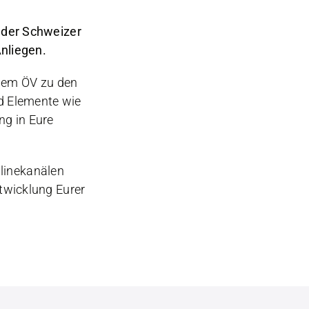
 der Schweizer
nliegen.
 dem ÖV zu den
d Elemente wie
ng in Eure
nlinekanälen
ntwicklung Eurer