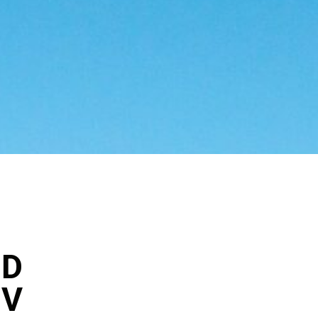
ND
ÖV