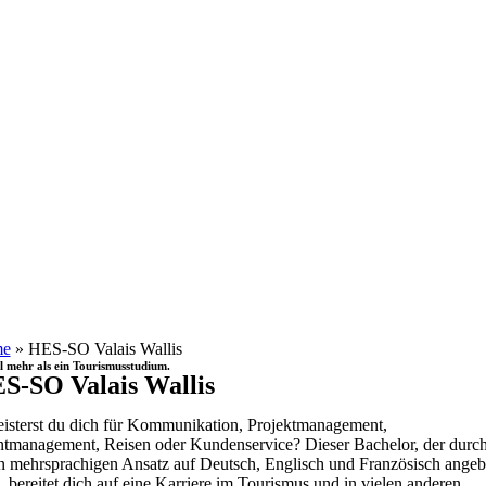
e
»
HES-SO Valais Wallis
l mehr als ein Tourismusstudium.
S-SO Valais Wallis
isterst du dich für Kommunikation, Projektmanagement,
tmanagement, Reisen oder Kundenservice? Dieser Bachelor, der durc
n mehrsprachigen Ansatz auf Deutsch, Englisch und Französisch angeb
, bereitet dich auf eine Karriere im Tourismus und in vielen anderen