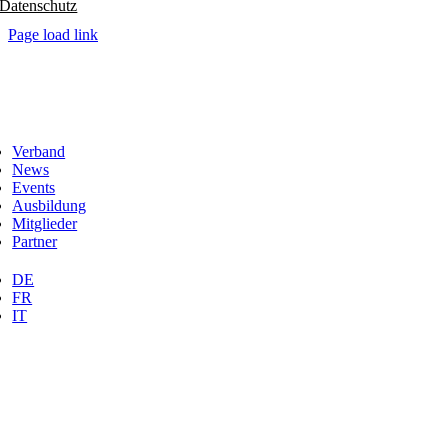
Datenschutz
Page load link
Verband
News
Events
Ausbildung
Mitglieder
Partner
DE
FR
IT
Nach
oben