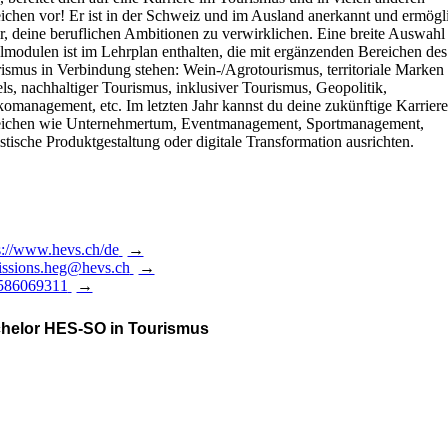
ichen vor! Er ist in der Schweiz und im Ausland anerkannt und ermögl
ir, deine beruflichen Ambitionen zu verwirklichen. Eine breite Auswahl
modulen ist im Lehrplan enthalten, die mit ergänzenden Bereichen des
ismus in Verbindung stehen: Wein-/Agrotourismus, territoriale Marken
ls, nachhaltiger Tourismus, inklusiver Tourismus, Geopolitik,
komanagement, etc. Im letzten Jahr kannst du deine zukünftige Karriere
ichen wie Unternehmertum, Eventmanagement, Sportmanagement,
istische Produktgestaltung oder digitale Transformation ausrichten.
s://www.hevs.ch/de
ssions.heg@hevs.ch
586069311
helor HES-SO in Tourismus
Programm ist durch die Durchführung zahlreicher Projekte, die in
kter Zusammenarbeit mit externen Partnern (Unternehmen,
altungen, Verbänden) entwickelt werden, stark praxisorientiert. So
rbst du während deiner gesamten Ausbildung berufliche