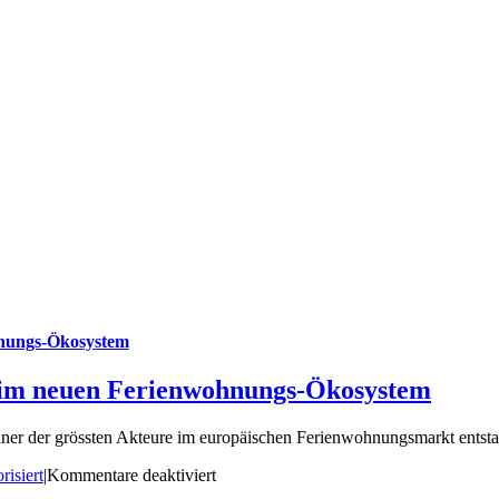
hnungs-Ökosystem
l im neuen Ferienwohnungs-Ökosystem
r der grössten Akteure im europäischen Ferienwohnungsmarkt entstand
für
risiert
|
Kommentare deaktiviert
Mehr