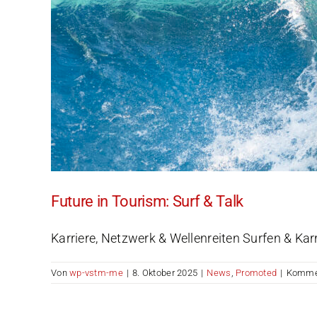
Future in Tourism: Surf & Talk
Karriere, Netzwerk & Wellenreiten Surfen & Kar
Von
wp-vstm-me
|
8. Oktober 2025
|
News
,
Promoted
|
Kommen