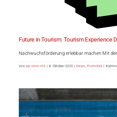
Future in Tourism: Tourism Experience 
Nachwuchsförderung erlebbar machen Mit den To
Von
wp-vstm-me
|
8. Oktober 2025
|
News
,
Promoted
|
Kommen