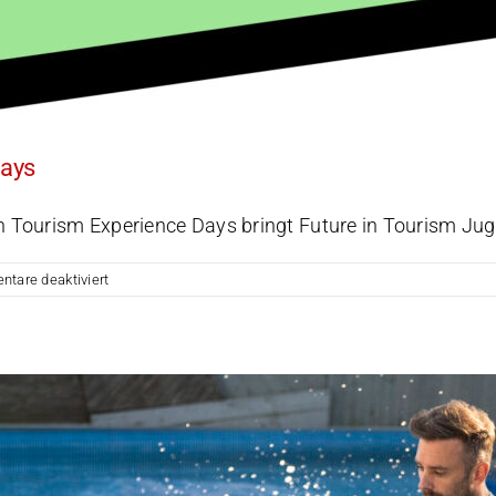
Days
urism Experience Days bringt Future in Tourism Jugendli
für
tare deaktiviert
Future
in
Tourism:
Tourism
Experience
Days