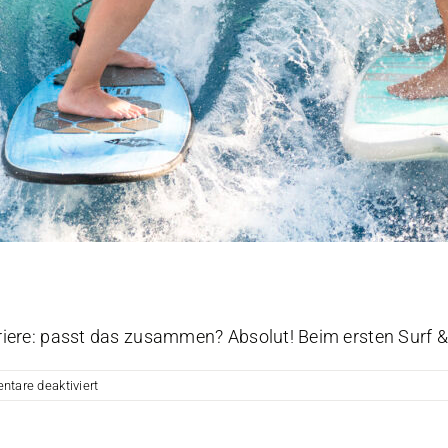
riere: passt das zusammen? Absolut! Beim ersten Surf & T
für
tare deaktiviert
Future
in
Tourism: