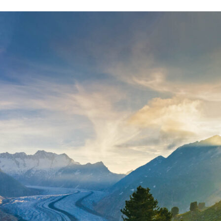
Surf
&
Talk