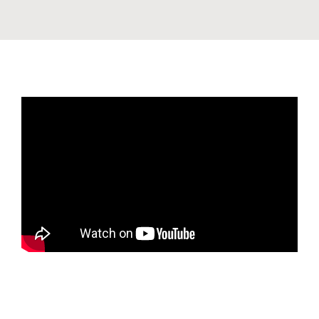
Das 2-jährige Studium zur Dipl.
Tourismusfachfrau HF / Dipl.
Tourismusfachmann HF spricht künftige
Fach- und Führungspersonen in der
Tourismus-, Hospitality- und
Dienstleistungsbranche an. Das
Einzugsgebiet der TFBO Thun bezieht
sich besonders auf die Kantone Bern,
Solothurn, Freiburg (deutschsprechender
Kantonsteil) und Oberwallis. Auch aus
anderen Landesteilen der Schweiz bist Du
herzlich willkommen.