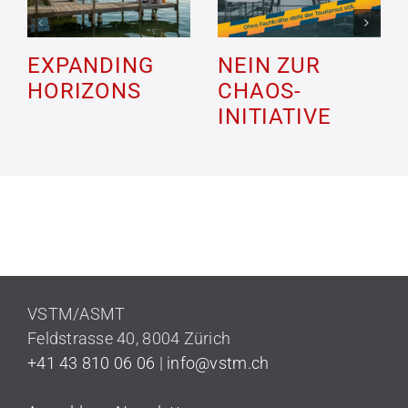
EXPANDING
NEIN ZUR
HORIZONS
CHAOS-
INITIATIVE
VSTM/ASMT
Feldstrasse 40,
8004 Zürich
+41 43 810 06 06
|
info@vstm.ch