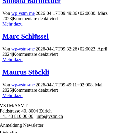
Simona Barmettler
Von
wp-vstm-me
|
2026-04-17T09:49:36+02:00
30. März
für
2023
|
Kommentare deaktiviert
Simona
Mehr dazu
Barmettler
Marc Schlüssel
Von
wp-vstm-me
|
2026-04-17T09:32:26+02:00
23. April
für
2024
|
Kommentare deaktiviert
Marc
Mehr dazu
Schlüssel
Maurus Stöckli
Von
wp-vstm-me
|
2026-04-17T09:49:11+02:00
8. Mai
für
2025
|
Kommentare deaktiviert
Maurus
Mehr dazu
Stöckli
VSTM/ASMT
Feldstrasse 40,
8004 Zürich
+41 43 810 06 06
|
info@vstm.ch
Anmeldung Newsletter
LinkedIn