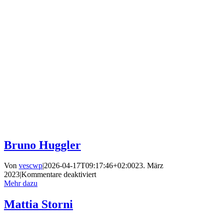
Zum
Inhalt
springen
Bruno Huggler
Von
vescwp
|
2026-04-17T09:17:46+02:00
23. März
für
2023
|
Kommentare deaktiviert
Bruno
Mehr dazu
Huggler
Mattia Storni