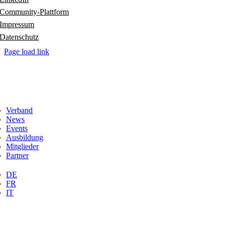
Community-Plattform
Impressum
Datenschutz
Page load link
Verband
News
Events
Ausbildung
Mitglieder
Partner
DE
FR
IT
Nach
oben