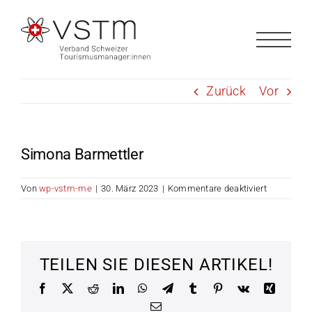
Zum
Inhalt
springen
Zurück
Vor
Simona Barmettler
für
Von
wp-vstm-me
|
30. März 2023
|
Kommentare deaktiviert
Simona
Barmettler
TEILEN SIE DIESEN ARTIKEL!
Facebook
X
Reddit
LinkedIn
WhatsApp
Telegram
Tumblr
Pinterest
Vk
Xing
E-