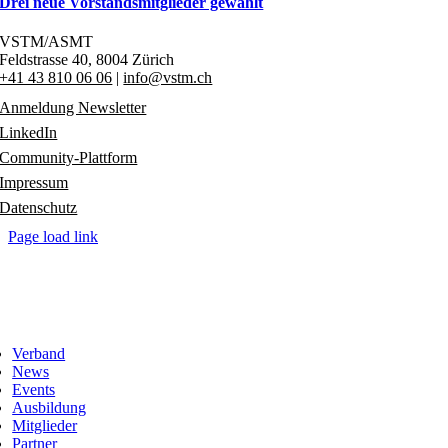
Drei neue Vorstandsmitglieder gewählt
VSTM/ASMT
Feldstrasse 40,
8004 Zürich
+41 43 810 06 06
|
info@vstm.ch
Anmeldung Newsletter
LinkedIn
Community-Plattform
Impressum
Datenschutz
Page load link
Verband
News
Events
Ausbildung
Mitglieder
Partner