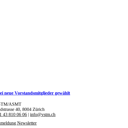
ei neue Vorstandsmitglieder gewählt
STM/ASMT
ldstrasse 40,
8004 Zürich
1 43 810 06 06
|
info@vstm.ch
meldung Newsletter