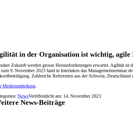
Zum
Inhalt
springen
gilität in der Organisation ist wichtig, agil
 naher Zukunft werden grosse Herausforderungen erwartet. Agilität ist
s zum 9. November 2023 fand in Interlaken das Managementseminar des
kordbeteiligung. Zahlreiche Referenten aus der Schweiz, Deutschland u
r Medienmitteilung
.
tegorien:
News
Veröffentlicht am: 14. November 2023
eitere News-Beiträge