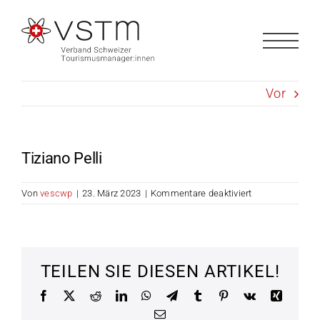
Zum
Inhalt
springen
Vor
Tiziano Pelli
für
Von
vescwp
|
23. März 2023
|
Kommentare deaktiviert
Tiziano
Pelli
TEILEN SIE DIESEN ARTIKEL!
Facebook
X
Reddit
LinkedIn
WhatsApp
Telegram
Tumblr
Pinterest
Vk
Xing
E-