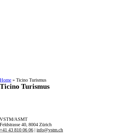
Zum
Inhalt
springen
Home
»
Ticino Turismus
Ticino Turismus
VSTM/ASMT
Feldstrasse 40,
8004 Zürich
+41 43 810 06 06
|
info@vstm.ch