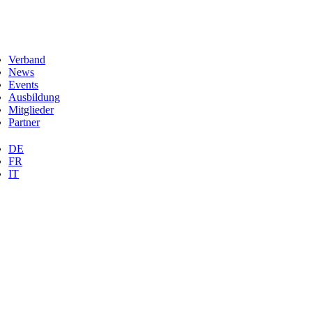
Verband
News
Events
Ausbildung
Mitglieder
Partner
DE
FR
IT
Nach
oben