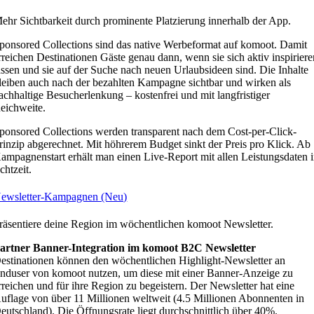
ehr Sichtbarkeit durch prominente Platzierung innerhalb der App.
ponsored Collections sind das native Werbeformat auf komoot. Damit
rreichen Destinationen Gäste genau dann, wenn sie sich aktiv inspirier
assen und sie auf der Suche nach neuen Urlaubsideen sind. Die Inhalte
leiben auch nach der bezahlten Kampagne sichtbar und wirken als
achhaltige Besucherlenkung – kostenfrei und mit langfristiger
eichweite.
ponsored Collections werden transparent nach dem Cost-per-Click-
rinzip abgerechnet. Mit höhrerem Budget sinkt der Preis pro Klick. Ab
ampagnenstart erhält man einen Live-Report mit allen Leistungsdaten 
chtzeit.
ewsletter-Kampagnen (Neu)
räsentiere deine Region im wöchentlichen komoot Newsletter.
artner Banner-Integration im komoot B2C Newsletter
estinationen können den wöchentlichen Highlight-Newsletter an
nduser von komoot nutzen, um diese mit einer Banner-Anzeige zu
rreichen und für ihre Region zu begeistern. Der Newsletter hat eine
uflage von über 11 Millionen weltweit (4.5 Millionen Abonnenten in
eutschland). Die Öffnungsrate liegt durchschnittlich über 40%.