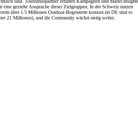
irklich sind.
Tourismuspartner erhalten Kampagnen und Markt-Insight
ür eine gezielte Ansprache dieser Zielgruppen. In der Schweiz nutzen
ereits über 1.5 Millionen Outdoor-Begeisterte komoot (in DE sind es
ber 21 Millionen), und die Community wächst stetig weiter.