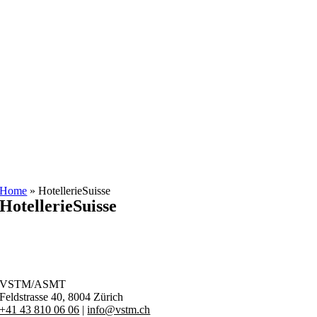
Zum
Inhalt
springen
Home
»
HotellerieSuisse
HotellerieSuisse
VSTM/ASMT
Feldstrasse 40,
8004 Zürich
+41 43 810 06 06
|
info@vstm.ch