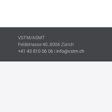
VSTM/ASMT
Feldstrasse 40,
8004 Zürich
+41 43 810 06 06
|
info@vstm.ch