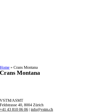
Zum
Inhalt
springen
Home
»
Crans Montana
Crans Montana
VSTM/ASMT
Feldstrasse 40,
8004 Zürich
+41 43 810 06 06
|
info@vstm.ch