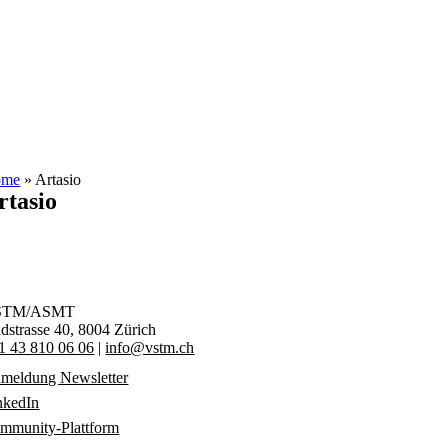
Zum
Inhalt
springen
ome
»
Artasio
rtasio
STM/ASMT
ldstrasse 40,
8004 Zürich
1 43 810 06 06
|
info@vstm.ch
meldung Newsletter
nkedIn
mmunity-Plattform