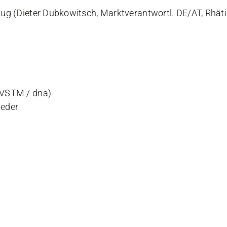
zug (Dieter Dubkowitsch, Marktverantwortl.
DE/AT, Rhät
(VSTM / dna)
ieder