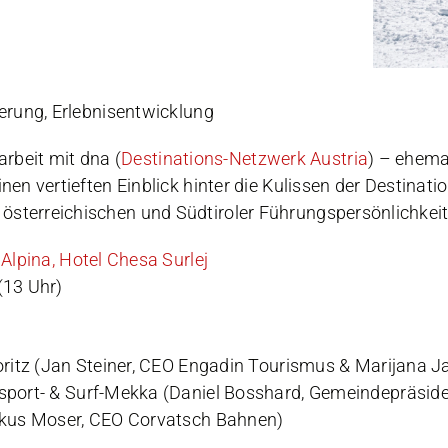
ierung, Erlebnisentwicklung
beit mit dna (
Destinations-Netzwerk Austria
) – ehem
inen vertieften Einblick hinter die Kulissen der Destinat
österreichischen und Südtiroler Führungspersönlichkei
 Alpina,
Hotel Chesa Surlej
(13 Uhr)
oritz (Jan Steiner, CEO Engadin Tourismus & Marijana Ja
sport- & Surf-Mekka (Daniel Bosshard, Gemeindepräside
rkus Moser, CEO Corvatsch Bahnen)